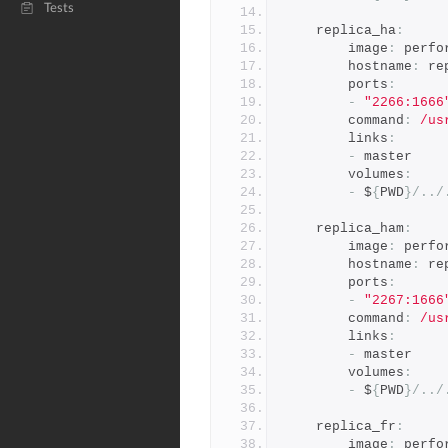
Tests
    replica_ha
:
        image
:
 perfo
        hostname
:
 re
        ports
:
-
"2266:1666
        command
:
/us
        links
:
-
 master
        volumes
:
-
 $
{
PWD
}/../
    replica_ham
:
        image
:
 perfo
        hostname
:
 re
        ports
:
-
"2267:1666
        command
:
/us
        links
:
-
 master
        volumes
:
-
 $
{
PWD
}/../
    replica_fr
:
        image
:
 perfo