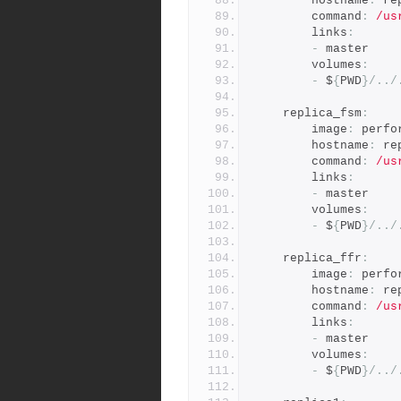
        hostname
:
 re
        command
:
/us
        links
:
-
 master
        volumes
:
-
 $
{
PWD
}/../
    replica_fsm
:
        image
:
 perfo
        hostname
:
 re
        command
:
/us
        links
:
-
 master
        volumes
:
-
 $
{
PWD
}/../
    replica_ffr
:
        image
:
 perfo
        hostname
:
 re
        command
:
/us
        links
:
-
 master
        volumes
:
-
 $
{
PWD
}/../