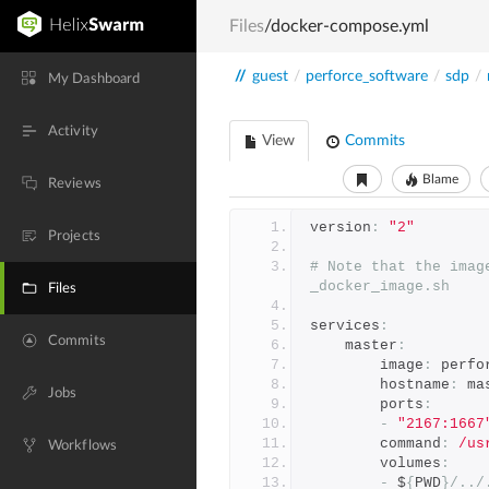
Files
/docker-compose.yml
//
guest
/
perforce_software
/
sdp
/
My Dashboard
Activity
View
Commits
Blame
Reviews
version
:
"2"
Projects
# Note that the imag
_docker_image.sh
Files
services
:
Commits
    master
:
        image
:
 perfo
        hostname
:
 ma
Jobs
        ports
:
-
"2167:1667
        command
:
/us
Workflows
        volumes
:
-
 $
{
PWD
}/../