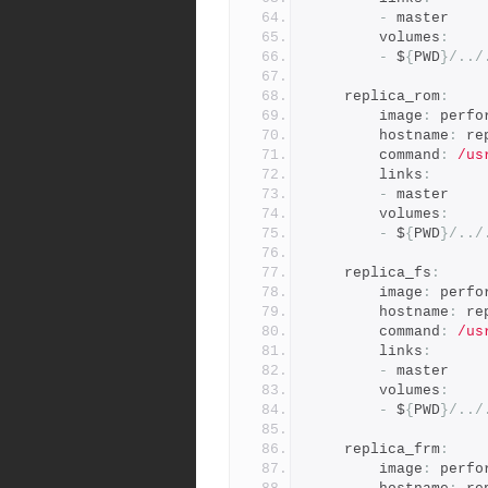
-
 master
        volumes
:
-
 $
{
PWD
}/../
    replica_rom
:
        image
:
 perfo
        hostname
:
 re
        command
:
/us
        links
:
-
 master
        volumes
:
-
 $
{
PWD
}/../
    replica_fs
:
        image
:
 perfo
        hostname
:
 re
        command
:
/us
        links
:
-
 master
        volumes
:
-
 $
{
PWD
}/../
    replica_frm
:
        image
:
 perfo