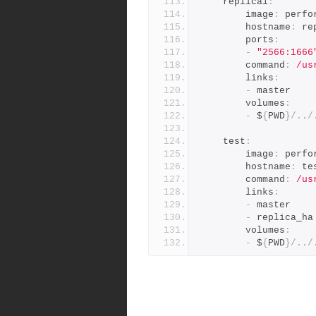
    replica1
:
        image
:
 perfo
        hostname
:
 re
        ports
:
-
"2566:1666
        command
:
/us
        links
:
-
 master
        volumes
:
-
 $
{
PWD
}/../
    test
:
        image
:
 perfo
        hostname
:
 te
        command
:
/us
        links
:
-
 master
-
 replica_ha
        volumes
:
-
 $
{
PWD
}/../