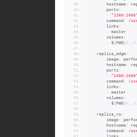
        hostname
:
 re
        ports
:
-
"2366:1666
        command
:
/us
        links
:
-
 master
        volumes
:
-
 $
{
PWD
}/../
    replica_edge
:
        image
:
 perfo
        hostname
:
 re
        ports
:
-
"2466:1666
        command
:
/us
        links
:
-
 master
        volumes
:
-
 $
{
PWD
}/../
    replica_ro
:
        image
:
 perfo
        hostname
:
 re
        command
:
/us
        links
: